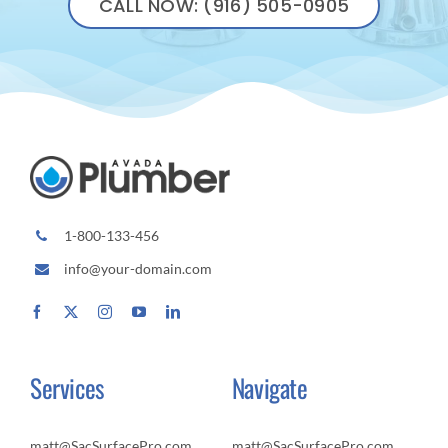
CALL NOW: (916) 505-0905
1-800-133-456
info@your-domain.com
Services
Navigate
matt@SacSurfacePro.com
matt@SacSurfacePro.com